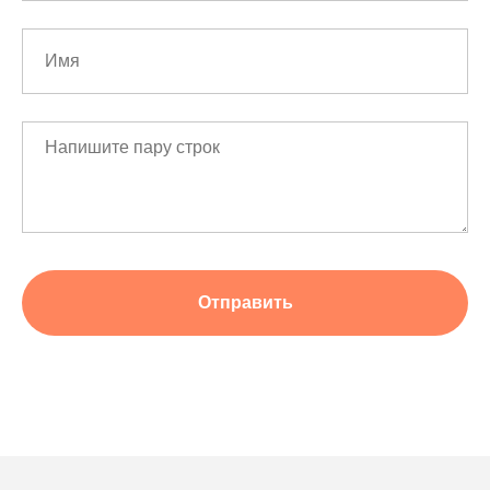
Как до нас добраться
Мы находимся на Карельском перешейке,
в живописном месте на берегу озера. Вы
можете приехать на личном транспорте,
воспользоваться нашей схемой проезда или
Отправить
заказать трансфер для удобства