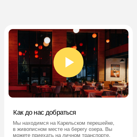
Главная
Услуги
О нас
Корпоратив под ключ
Номера и проживание
Медицина и СПА
Инфраструктура и отдых
Питание
Отзывы
Баня на берегу озера
Новости
Как добраться
Популярные вопросы