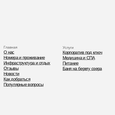
Другое
Организация события
Корпоративы
Залы для конференций
Другие ивенты
Банкеты
Фестивали
Организация кофе-брейков
Корпоративные праздники
Корпоративный трансфер
Бассейн и сауна
Туры
Вакансии
Общий номер
Номер бронирования
+7(812)622-68-86
+7 (921) 188-36-16
olshaniki@mail.ru
sale_olshaniki@mail.ru