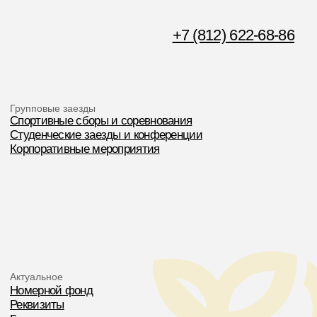
Мед центр
Центральный Ресепшн
+7 (921) 188-36-26
+7 (921) 634-14-21
olshaniki@mail.ru
Спорткомплекс
Бухгалтерия
+7 (901) 305-79-94
+7 (812) 715-13-72
olchaniki_bux@mail.ru
Политика конфиденциальности
Политика обработки персональных данных
Договор оферты