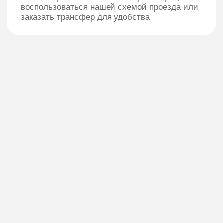
+7 (812) 622-68-86
Групповые заезды
Спортивные сборы и соревнования
Студенческие заезды и конференции
Корпоративные мероприятия
Актуальное
Номерной фонд
Реквизиты
Гостиничное свидетельство
Медицинская Лицензия