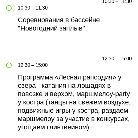
10:30 – 11:30
10:30 – 11:30
Туры
Соревнования в бассейне
Вакансии
"Новогодний заплыв"
Общий номер
Номер бронирования
+7(812)622-68-86
+7 (921) 188-36-16
olshaniki@mail.ru
sale_olshaniki@mail.ru
12:30 – 15:00
Мед центр
Центральный Ресепшн
12:30 – 15:00
+7 (921) 188-36-26
+7 (921) 634-14-21
olshaniki@mail.ru
Программа «Лесная рапсодия» у
Спорткомплекс
Бухгалтерия
озера - катания на лошадях в
+7 (901) 305-79-94
+7 (812) 715-13-72
повозке и верхом, маршмелоу-party
olchaniki_bux@mail.ru
у костра (танцы на свежем воздухе,
подвижные игры у костра, раздаем
маршмелоу за участие в конкурсах,
Политика конфиденциальности
угощаем глинтвейном)
Политика обработки персональных данных
Договор оферты