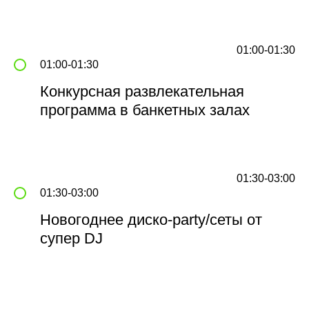
Главная
Услуги
О нас
Корпоратив под ключ
Номера и проживание
Медицина и СПА
Инфраструктура и отдых
Питание
Отзывы
Баня на берегу озера
01:00-01:30
Новости
Как добраться
01:00-01:30
Популярные вопросы
Конкурсная развлекательная
программа в банкетных залах
+7 (812) 622-68-86
01:30-03:00
01:30-03:00
Групповые заезды
Спортивные сборы и соревнования
Новогоднее диско-party/сеты от
Студенческие заезды и конференции
Корпоративные мероприятия
супер DJ