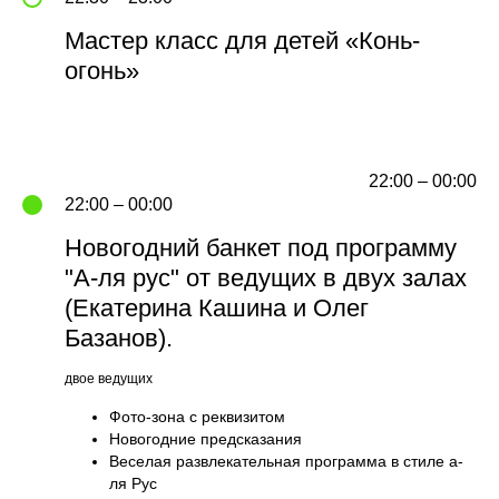
Мастер класс для детей «Конь-
огонь»
22:00 – 00:00
22:00 – 00:00
Новогодний банкет под программу
"А-ля рус" от ведущих в двух залах
(Екатерина Кашина и Олег
Базанов).
двое ведущих
Фото-зона с реквизитом
Как до нас добраться
Новогодние предсказания
Веселая развлекательная программа в стиле а-
Мы находимся на Карельском перешейке,
в живописном месте на берегу озера. Вы
ля Рус
можете приехать на личном транспорте,