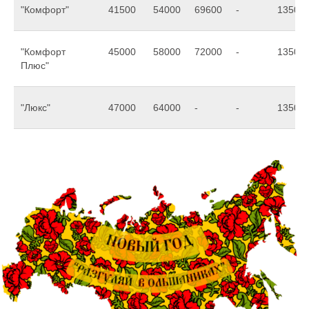
"Комфорт"
41500
54000
69600
-
13500
"Комфорт
45000
58000
72000
-
13500
Плюс"
"Люкс"
47000
64000
-
-
13500