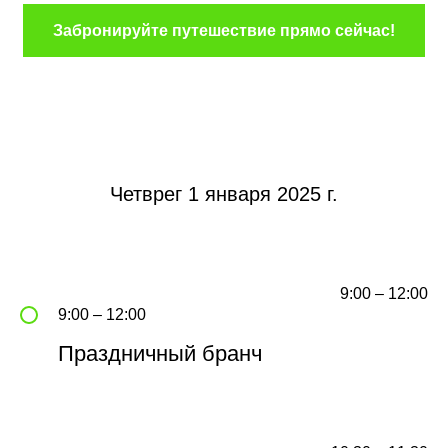
Актуальное
Забронируйте путешествие прямо сейчас!
Номерной фонд
Реквизиты
Гостиничное свидетельство
Медицинская Лицензия
Четврег 1 января 2025 г.
Другое
Организация события
Корпоративы
9:00 – 12:00
Залы для конференций
Другие ивенты
9:00 – 12:00
Банкеты
Фестивали
Праздничный бранч
Организация кофе-брейков
Корпоративные праздники
Корпоративный трансфер
Бассейн и сауна