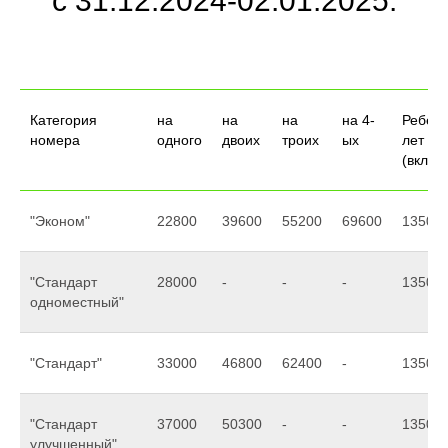
с 31.12.2024-02.01.2025:
Категория
на
на
на
на 4-
Ребено
номера
одного
двоих
троих
ых
лет
(включ
"Эконом"
22800
39600
55200
69600
13500
"Стандарт
28000
-
-
-
13500
одноместный"
"Стандарт"
33000
46800
62400
-
13500
"Стандарт
37000
50300
-
-
13500
улучшенный"